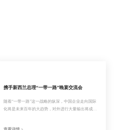
携手新西兰总理“一带一路”晚宴交流会
随着“一带一路”这一战略的纵深，中国企业走向国际
化将是未来百年的大趋势，对外进行大量输出将成为
顺应当今全球经济化、区域一体化的必然走向。
查看详情 >