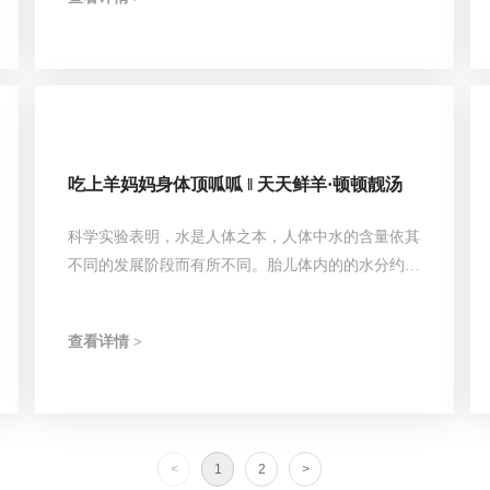
武汉盛大召开。作为中国食材供应链的第一展，本次
电商节展览面积达30万平方米，设有14大主题展区，
汇聚了5500多家企业超10万款展品，预计吸引逾40万
人次参与其中，极大地促进了中餐产业上下游的实效
合作。
吃上羊妈妈身体顶呱呱 ‖ 天天鲜羊·顿顿靓汤
科学实验表明，水是人体之本，人体中水的含量依其
不同的发展阶段而有所不同。胎儿体内的的水分约占
90%，婴儿时期为80%，青壮年70%，中老年60%甚
至50%，所以人的老年化过程也是一种水分丢失的过
查看详情 >
程。
<
1
2
>