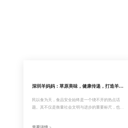
深圳羊妈妈：草原美味，健康传递，打造羊制
品行业的金字招牌
民以食为天，食品安全始终是一个绕不开的热点话
题。其不仅是衡量社会文明与进步的重要标尺，也是
体现了企业对社会责任的担当与承诺。随着生活质量
的稳步提升，消费者对于食品的要求也逐渐从简单
查看详情 >