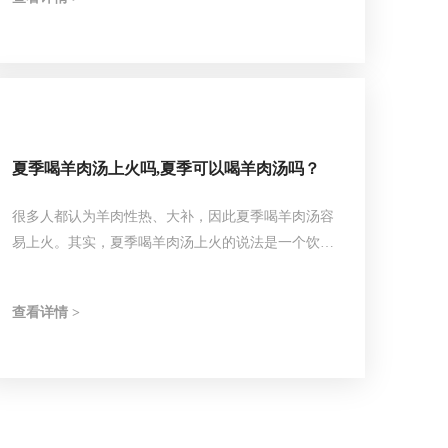
夏季喝羊肉汤上火吗,夏季可以喝羊肉汤吗？
很多人都认为羊肉性热、大补，因此夏季喝羊肉汤容
易上火。其实，夏季喝羊肉汤上火的说法是一个饮食
误区。
查看详情 >
夏季不仅可以喝羊肉汤，而且对健康也是有益的，
我国很多地方都有入伏吃羊肉的传统习俗。