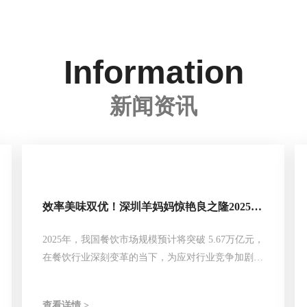
Information
新闻资讯
效率美味双优！深圳羊妈妈惊艳良之隆2025·
第十三届中国食材电商节
2025年，我国餐饮市场规模预计将突破 5.67万亿元，
在餐饮行业深刻变革的当下，为应对行业竞争加剧、
消费者需求多元化、供应链成本攀升等挑战，3月28
日至31日，良之隆·2025 第十三届中国食材电商节在
查看详情 >