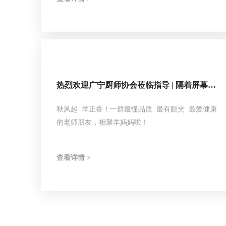
的“吃得饱”转向了“吃得好、吃得健康”，这也对食品
行业提出了更为严格的要求。如何在确保食品安全的
基础上，进一步融入健康元素，成为了每个食品企业
亟需解答的时代课题。
热烈欢迎广宁厨师协会莅临指导 | 隔着屏幕走
进羊妈妈
秋风起 羊正香！一群最懂品质 最有眼光 最爱健康
的老师朋友，相聚羊妈妈啦！
查看详情 >