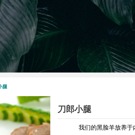
小腿
刀郎小腿
我们的黑脸羊放养于内