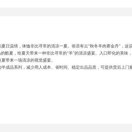
的夏日温情，体恤非比寻常的清凉一夏。俗语有云“秋冬羊肉赛金丹”，这
热的酷夏，给夏天带来一种非比寻常的“羊”的清凉盛宴。入口即化的美味
炎夏带来一场清凉的视觉盛宴。
成品系列，减少用人成本、省时间、稳定出品品质，可提供货后上门服