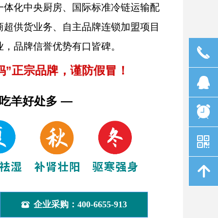
一体化中央厨房、国际标准冷链运输配
商超供货业务、自主品牌连锁加盟项目
业，品牌信誉优势有口皆碑。
끅
妈”正宗品牌，谨防假冒！
뀩
季吃羊好处多
—
뀥
낃
녕
企业采购：400-6655-913
뀰