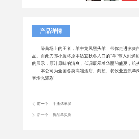
产品详情
绿茵场上的王者，羊中龙凤黑头羊，带你走进凉爽
品。而此刀郎小腿将原本适宜秋冬入口的“羊”带入到燥
的展示，原汁原味的清爽，低调展示着华丽的盛夏，给
本公司为全国各类高端酒店、商超、餐饮业直供羊肉半
客增光添彩
前一个：
手撕烤羊腿
ꄴ
后一个：
御品羊贝香
ꄲ