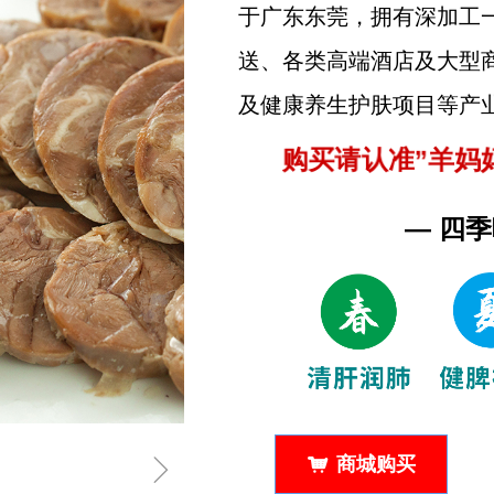
拥有深加工
于广东东莞，
送、各类高端酒店及大型
及健康养生护肤项目等产
购买请认准”羊妈
— 四
ꁇ
商城购买
낙