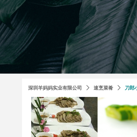
深圳羊妈妈实业有限公司
ꄲ
速烹菜肴
ꄲ
刀郎